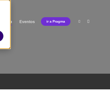
ormato
Eventos
ir a Pragma