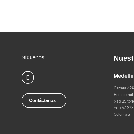
Nuest
Síguenos
Medellí
Carrera 42#
Edificio mil
Contáctanos
piso 15 torr
m: +57 323
Colombia