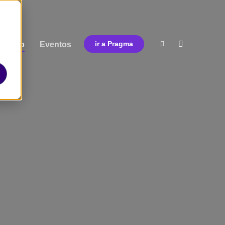
ormato
Eventos
ir a Pragma