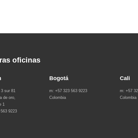
ras oficinas
n
Bogotá
Cali
 3 sur 81
m: +57 323 563 9223
m: +57 32
la de oro,
Colombia
Colombia
e 1
 563 9223