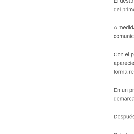
El desar
del prim
A medida
comunica
Con el p
aparecie
forma re
En un pr
demarcab
Después,