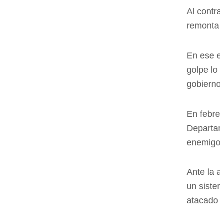
Al contr
remonta 
En ese e
golpe lo 
gobierno
En febre
Departam
enemig
Ante la 
un siste
atacado 