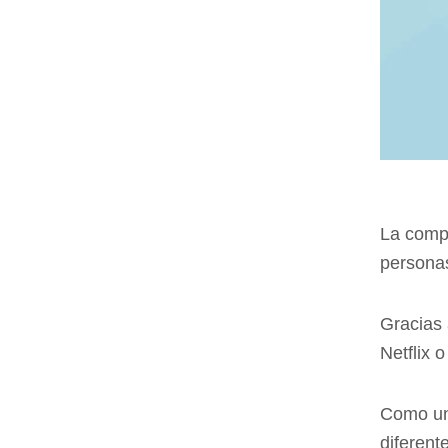
La comp
persona
Gracias 
Netflix 
Como un
diferent