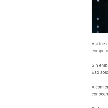
Así fue 
cómputo 
Sin emba
Eso solo
A comie
conocemo