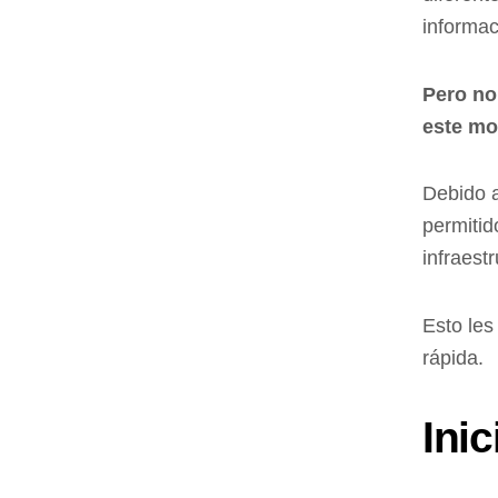
informac
Pero no
este mo
Debido a
permitid
infraestr
Esto les
rápida.
Ini