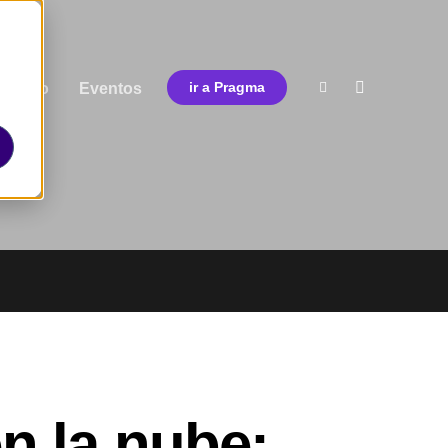
ormato
Eventos
ir a Pragma
n la nube: