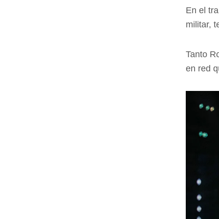
En el tr
militar,
Tanto Ro
en red q