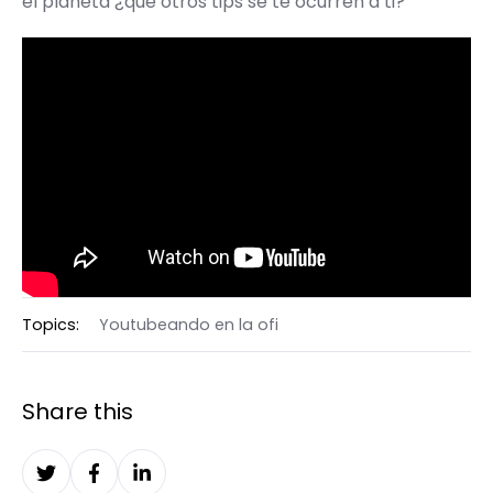
el planeta ¿qué otros tips se te ocurren a ti?
Topics:
Youtubeando en la ofi
Share this
Share
Share
Share
on
on
on