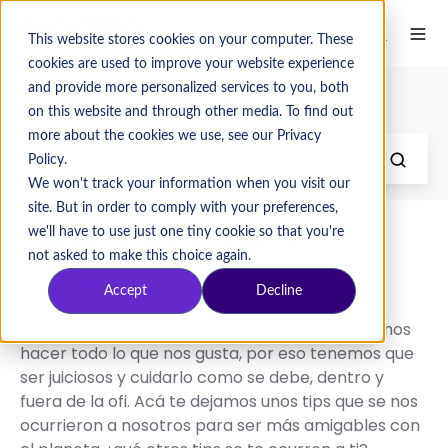
This website stores cookies on your computer. These
cookies are used to improve your website experience
and provide more personalized services to you, both
Yotubeando en la Ofi
on this website and through other media. To find out
more about the cookies we use, see our Privacy
Policy.
We won't track your information when you visit our
site. But in order to comply with your preferences,
Oficina sostenible
we'll have to use just one tiny cookie so that you're
not asked to make this choice again.
by
Valentina Ramírez
on Apr 21, 2022 10:30:43 AM
Accept
Decline
Nuestro planeta es el único lugar donde podemos
hacer todo lo que nos gusta, por eso tenemos que
ser juiciosos y cuidarlo como se debe, dentro y
fuera de la ofi. Acá te dejamos unos tips que se nos
ocurrieron a nosotros para ser más amigables con