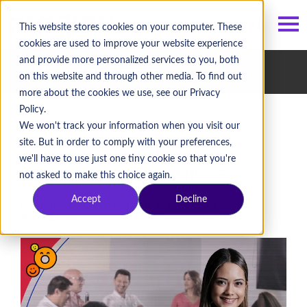
ES
/
EN
This website stores cookies on your computer. These
cookies are used to improve your website experience
and provide more personalized services to you, both
Historias Pragma
on this website and through other media. To find out
more about the cookies we use, see our Privacy
Policy.
We won't track your information when you visit our
site. But in order to comply with your preferences,
we'll have to use just one tiny cookie so that you're
Los 23 se pusieron de moda
not asked to make this choice again.
Accept
Decline
por
Ingrid Londoño Holguín
, el 1 de marzo de 2019
Tener 23 años nunca se había sentido tan bien.