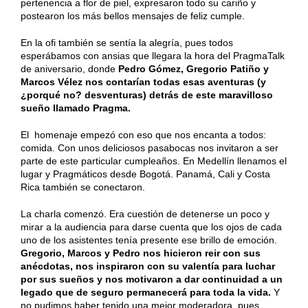
pertenencia a flor de piel, expresaron todo su cariño y
postearon los más bellos mensajes de feliz cumple.
En la ofi también se sentía la alegría, pues todos
esperábamos con ansias que llegara la hora del PragmaTalk
de aniversario, donde
Pedro Gómez, Gregorio Patiño y
Marcos Vélez nos contarían todas esas aventuras (y
¿porqué no? desventuras) detrás de este maravilloso
sueño llamado Pragma.
El homenaje empezó con eso que nos encanta a todos:
comida. Con unos deliciosos pasabocas nos invitaron a ser
parte de este particular cumpleaños. En Medellín llenamos el
lugar y Pragmáticos desde Bogotá. Panamá, Cali y Costa
Rica también se conectaron.
La charla comenzó. Era cuestión de detenerse un poco y
mirar a la audiencia para darse cuenta que los ojos de cada
uno de los asistentes tenía presente ese brillo de emoción.
Gregorio, Marcos y Pedro nos hicieron reir con sus
anécdotas, nos inspiraron con su valentía para luchar
por sus sueños y nos motivaron a dar continuidad a un
legado que de seguro permanecerá para toda la vida.
Y
no pudimos haber tenido una mejor moderadora, pues