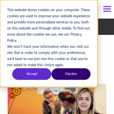
ES
/
EN
This website stores cookies on your computer. These
cookies are used to improve your website experience
and provide more personalized services to you, both
Historias Pragma
/ licitacion
on this website and through other media. To find out
more about the cookies we use, see our Privacy
Policy.
We won't track your information when you visit our
site. But in order to comply with your preferences,
we'll have to use just one tiny cookie so that you're
Una licitación con final feliz
not asked to make this choice again.
Accept
Decline
por
Laura Castillo
, el 10 de junio de 2019