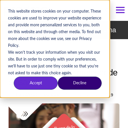
ES
/
EN
This website stores cookies on your computer. These
cookies are used to improve your website experience
and provide more personalized services to you, both
Historias Pragma
/ salsa cubana
on this website and through other media. To find out
more about the cookies we use, see our Privacy
Policy.
We won't track your information when you visit our
site. But in order to comply with your preferences,
we'll have to use just one tiny cookie so that you're
Fuera de la ofi soy profesor de
not asked to make this choice again.
salsa
Accept
Decline
por
Luis Alfredo Landaeta
, el 17 de septiembre de 2019