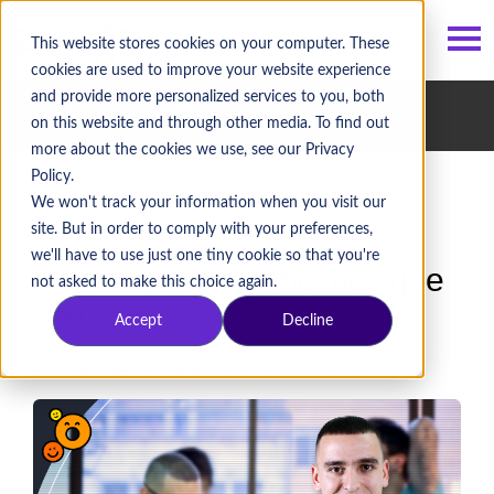
ES
/
EN
This website stores cookies on your computer. These
cookies are used to improve your website experience
and provide more personalized services to you, both
Historias Pragma
/ amistad
on this website and through other media. To find out
more about the cookies we use, see our Privacy
Policy.
We won't track your information when you visit our
site. But in order to comply with your preferences,
we'll have to use just one tiny cookie so that you're
Mi trabajo es mucho más que
not asked to make this choice again.
eso
Accept
Decline
por
Yecid Alexis Rendón
, el 2 de mayo de 2019