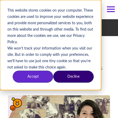
ES
/
EN
This website stores cookies on your computer. These
cookies are used to improve your website experience
and provide more personalized services to you, both
Historias Pragma
/ amigas
on this website and through other media. To find out
more about the cookies we use, see our Privacy
Policy.
We won't track your information when you visit our
site. But in order to comply with your preferences,
we'll have to use just one tiny cookie so that you're
De compañeras de trabajo a
not asked to make this choice again.
amigas
Accept
Decline
por
Susana Cárdenas Ruiz
, el 18 de enero de 2019