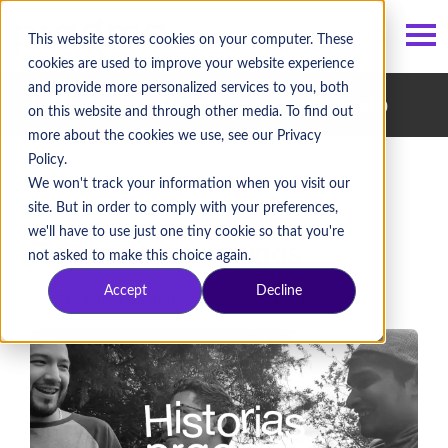
ES
/
EN
This website stores cookies on your computer. These
cookies are used to improve your website experience
and provide more personalized services to you, both
Historias Pragma
/ apasionado
on this website and through other media. To find out
more about the cookies we use, see our Privacy
Policy.
We won't track your information when you visit our
site. But in order to comply with your preferences,
we'll have to use just one tiny cookie so that you're
Rodando con amigos
not asked to make this choice again.
Accept
Decline
por
Sebastián Castaño
, el 17 de febrero de 2020