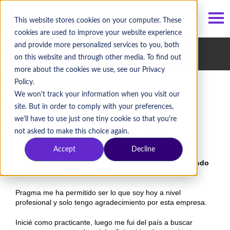
ES
/
EN
This website stores cookies on your computer. These
cookies are used to improve your website experience
and provide more personalized services to you, both
Historias Pragma
on this website and through other media. To find out
more about the cookies we use, see our Privacy
Policy.
We won't track your information when you visit our
site. But in order to comply with your preferences,
we'll have to use just one tiny cookie so that you're
Me fui de Pragma para volver
not asked to make this choice again.
Accept
Decline
por
Margarita Murillo
, el 22 de mayo de 2020
Volver a Pragma después de tantos años fue muy lindo
para mi, fue como volver a casa.
Pragma me ha permitido ser lo que soy hoy a nivel
profesional y solo tengo agradecimiento por esta empresa.
Inicié como practicante, luego me fui del país a buscar