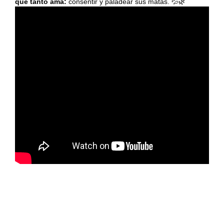
que tanto ama:
consentir y paladear sus matas. 💦🌿