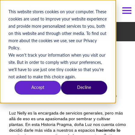
ES
/
EN
This website stores cookies on your computer. These
cookies are used to improve your website experience
and provide more personalized services to you, both
Historias Pragma
on this website and through other media. To find out
more about the cookies we use, see our Privacy
Policy.
We won't track your information when you visit our
site. But in order to comply with your preferences,
we'll have to use just one tiny cookie so that you're
Mi oficina verde
not asked to make this choice again.
Accept
Decline
por
Luz Nelly Guio
, el 13 de mayo de 2019
Así es como doña Luz transforma nuestra oficina en
Bogotá en un lugar más verde.
Luz Nelly es la encargada de servicios generales, pero más
allá de eso es una apasionada por sembrar y cultivar
plantas. En esta Historia Pragma, doña Luz nos cuenta cómo
decidió darle más vida a nuestros a espacios
haciendo lo