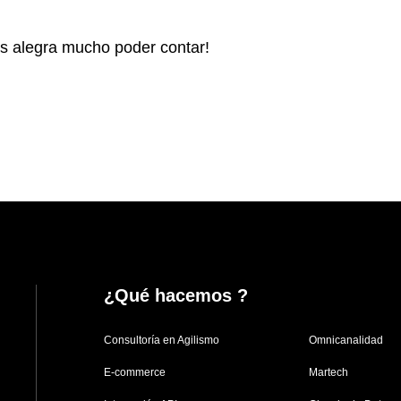
os alegra mucho poder contar!
¿Qué hacemos ?
Consultoría en Agilismo
Omnicanalidad
E-commerce
Martech